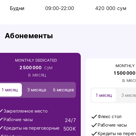
Будни
09:00
-
22:00
420 000
сум
Абонементы
MONTHLY DEDICATED
MONTHLY 
сум
2 500 000
1 500 000
в месяц
в мес
1 месяц
3 месяца
6 месяцев
1 месяц
3 меся
Закрепленное место
Флекс стол
Рабочие часы
24/7
Рабочие часы
Кредиты на переговорные
500K
Кредиты на пере