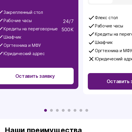
Закрепленный стол
Флекс стол
Рабочие часы
24/7
Рабочие часы
Кредиты на переговорные
500K
Кредиты на пере
Шкафчик
Шкафчик
Оргтехника и МФУ
Оргтехника и МФ
Юридический адрес
Юридический адр
Оставить заявку
Оставить 
Наши преимущества