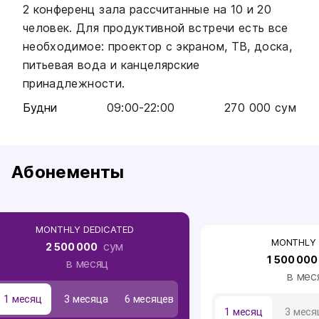
2 конференц зала рассчитанные на 10 и 20
человек. Для продуктивной встречи есть все
необходимое: проектор с экраном, ТВ, доска,
питьевая вода и канцелярские
принадлежности.
Будни
09:00
-
22:00
270 000
сум
Абонементы
MONTHLY DEDICATED
MONTHLY 
сум
2 500 000
1 500 000
в месяц
в мес
1 месяц
3 месяца
6 месяцев
1 месяц
3 меся