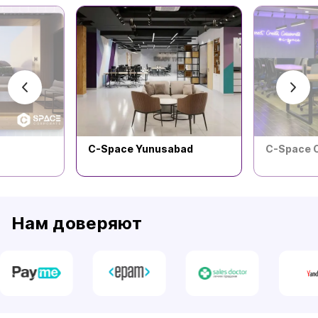
C-Space Yunusabad
C-Space 
Нам доверяют