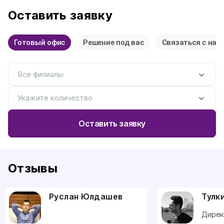
Оставить заявку
Готовый офис
Решение под вас
Связаться с нам
Все филиалы
Укажите количество
Оставить заявку
Отзывы
Руслан Юлдашев
Тулк
Дирек