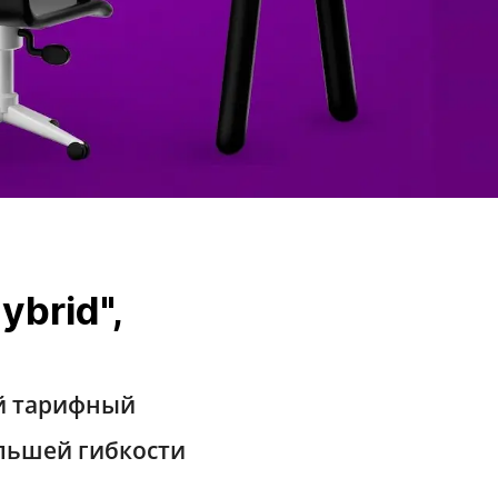
brid",
й тарифный
ольшей гибкости