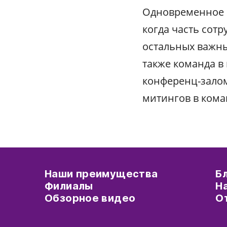
Одновременное н
когда часть сотр
остальных важны
также команда в
конференц-залом
митингов в кома
Наши преимущества
Б
Филиалы
Н
Обзорное видео
О