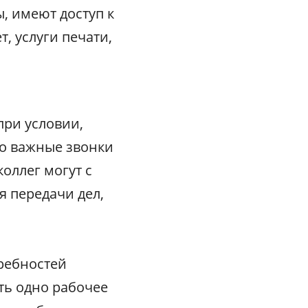
, имеют доступ к
, услуги печати,
при условии,
го важные звонки
коллег могут с
я передачи дел,
требностей
ть одно рабочее