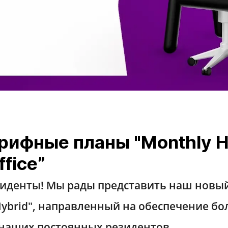
рифные планы "Monthly Hy
ffice”
иденты! Мы рады представить наш новы
ybrid
", направленный на обеспечение б
 наших постоянных резидентов.