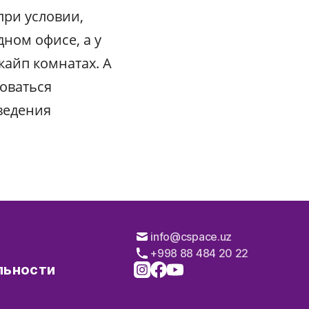
при условии,
дном офисе, а у
кайп комнатах. А
оваться
ведения
info@cspace.uz
+998 88 484 20 22
льности