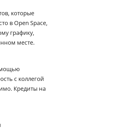
тов, которые
сто в
Open Space
,
ому графику,
янном месте.
помощью
ость с коллегой
димо. Кредиты на
я