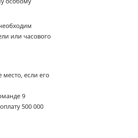
му особому
 необходим
ели или часового
е место, если его
оманде 9
оплату 500 000