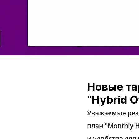
Новые та
“Hybrid O
Уважаемые рез
план "
Monthly H
и удобства для